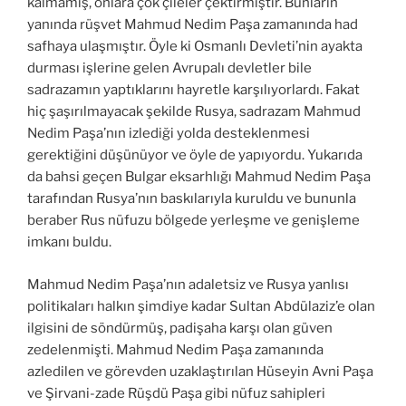
kalmamış, onlara çok çileler çektirmiştir. Bunların
yanında rüşvet Mahmud Nedim Paşa zamanında had
safhaya ulaşmıştır. Öyle ki Osmanlı Devleti’nin ayakta
durması işlerine gelen Avrupalı devletler bile
sadrazamın yaptıklarını hayretle karşılıyorlardı. Fakat
hiç şaşırılmayacak şekilde Rusya, sadrazam Mahmud
Nedim Paşa’nın izlediği yolda desteklenmesi
gerektiğini düşünüyor ve öyle de yapıyordu. Yukarıda
da bahsi geçen Bulgar eksarhlığı Mahmud Nedim Paşa
tarafından Rusya’nın baskılarıyla kuruldu ve bununla
beraber Rus nüfuzu bölgede yerleşme ve genişleme
imkanı buldu.
Mahmud Nedim Paşa’nın adaletsiz ve Rusya yanlısı
politikaları halkın şimdiye kadar Sultan Abdülaziz’e olan
ilgisini de söndürmüş, padişaha karşı olan güven
zedelenmişti. Mahmud Nedim Paşa zamanında
azledilen ve görevden uzaklaştırılan Hüseyin Avni Paşa
ve Şirvani-zade Rüşdü Paşa gibi nüfuz sahipleri