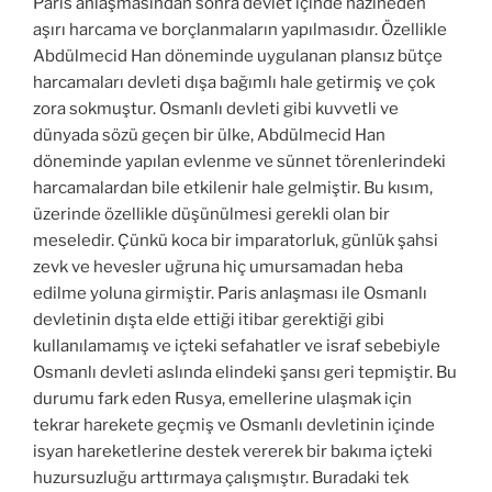
Paris anlaşmasından sonra devlet içinde hazineden
aşırı harcama ve borçlanmaların yapılmasıdır. Özellikle
Abdülmecid Han döneminde uygulanan plansız bütçe
harcamaları devleti dışa bağımlı hale getirmiş ve çok
zora sokmuştur. Osmanlı devleti gibi kuvvetli ve
dünyada sözü geçen bir ülke, Abdülmecid Han
döneminde yapılan evlenme ve sünnet törenlerindeki
harcamalardan bile etkilenir hale gelmiştir. Bu kısım,
üzerinde özellikle düşünülmesi gerekli olan bir
meseledir. Çünkü koca bir imparatorluk, günlük şahsi
zevk ve hevesler uğruna hiç umursamadan heba
edilme yoluna girmiştir. Paris anlaşması ile Osmanlı
devletinin dışta elde ettiği itibar gerektiği gibi
kullanılamamış ve içteki sefahatler ve israf sebebiyle
Osmanlı devleti aslında elindeki şansı geri tepmiştir. Bu
durumu fark eden Rusya, emellerine ulaşmak için
tekrar harekete geçmiş ve Osmanlı devletinin içinde
isyan hareketlerine destek vererek bir bakıma içteki
huzursuzluğu arttırmaya çalışmıştır. Buradaki tek