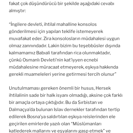
fakat çok düşündürücü bir şekilde aşağıdaki cevabı
almıştır:
“İngilere devleti, ihtilal mahalline konsolos
gönderilmesi için yapılan teklife istemeyerek
muvafakat eder. Zira konsolosların müdahalesi uygun
olmaz zannındadır. Lakin bizim bu teşebbüsler dışında
kalmamamız Babıali tarafından rica olunmaktadır,
çünkü Osmanlı Devleti’nin kat’iyyen ecnebi
müdahalesine müracaat etmeyerek, eşkıya hakkında
gerekli muameleleri yerine getirmesi tercih olunur”
Unutulmaması gereken önemli bir husus, Hersek
ihtilalinin sade bir halk isyanı olmadığı, aksine çok farklı
bir amaçla ortaya çıktığıdır. Bu da Sırbistan ve
Dalmaçya’da bulunan Islav dernekler tarafından tertip
edilerek Bosna’ya saldırtılan eşkıya reislerinden ele
geçirilen emirlerde yazılı olan “Müslümanları
katlederek mallarını ve eşyalarını gasp etmek” ve